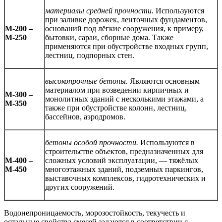
материалы средней прочности.
Используются
при заливке дорожек, ленточных фундаментов,
М-200 –
оснований под лёгкие сооружения, к примеру,
М-250
бытовки, сараи, сборные дома. Также
применяются при обустройстве входных групп,
лестниц, подпорных стен.
высокопрочные бетоны.
Являются основным
материалом при возведении кирпичных и
М-300 –
монолитных зданий с несколькими этажами, а
М-350
также при обустройстве колонн, лестниц,
бассейнов, аэродромов.
бетоны особой прочности.
Используются в
строительстве объектов, предназначенных для
М-400 –
сложных условий эксплуатации, — тяжёлых
М-450
многоэтажных зданий, подземных паркингов,
выставочных комплексов, гидротехнических и
других сооружений.
Водонепроницаемость, морозостойкость, текучесть и
остальные свойства смесей задаются в соответствии с